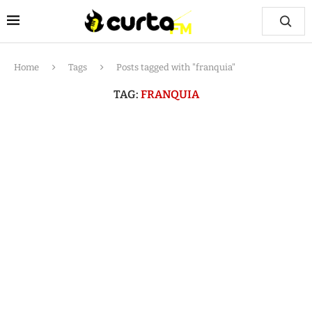
Home
Tags
Posts tagged with "franquia"
TAG:
FRANQUIA