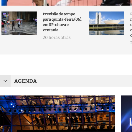
Previsão do tempo
para quinta-feira (06),
em SP: chuva e
ventania
20 horas atrás
AGENDA