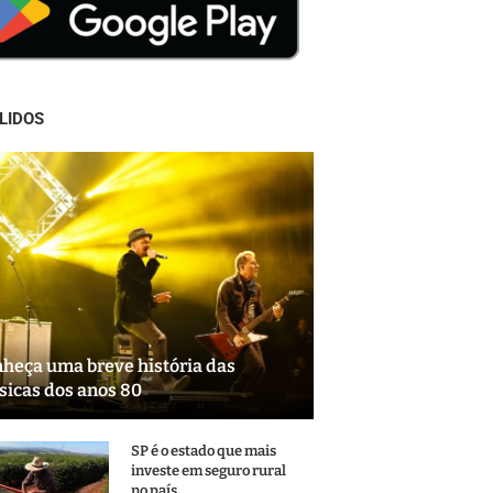
LIDOS
heça uma breve história das
icas dos anos 80
SP é o estado que mais
investe em seguro rural
no país