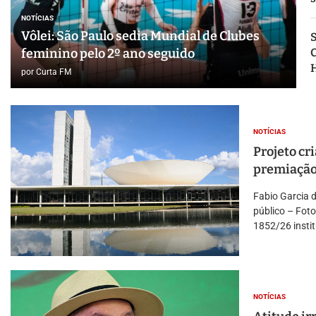
NOTÍCIAS
Vôlei: São Paulo sedia Mundial de Clubes
S
C
feminino pelo 2º ano seguido
por
Curta FM
NOTÍCIAS
Projeto cri
premiação
Fabio Garcia 
público – Fot
1852/26 instit
NOTÍCIAS