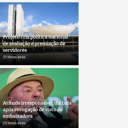
 TRENS DA CPTM DAS...
PROJETO CRIA POLÍTICA NACIONAL DE AVALIAÇÃ
Projeto cria política nacional
de avaliação e premiação de
servidores
22 horas atrás
Atitude irresponsável, diz Lula
após revogação de visto de
embaixadora
23 horas atrás