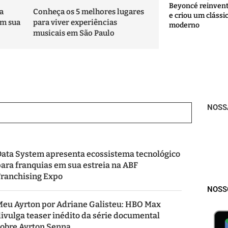
Beyoncé reinvent
a
Conheça os 5 melhores lugares
e criou um clássi
em sua
para viver experiências
moderno
musicais em São Paulo
NOSS
Data System apresenta ecossistema tecnológico
ara franquias em sua estreia na ABF
Franchising Expo
NOSS
Meu Ayrton por Adriane Galisteu: HBO Max
ivulga teaser inédito da série documental
sobre Ayrton Senna