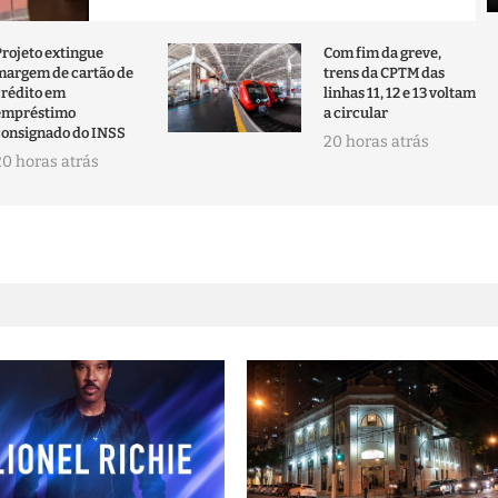
Projeto extingue
Com fim da greve,
margem de cartão de
trens da CPTM das
crédito em
linhas 11, 12 e 13 voltam
empréstimo
a circular
consignado do INSS
20 horas atrás
20 horas atrás