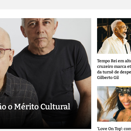
Tempo Rei em alt
cruzeiro marca et
da turnê de desp
Gilberto Gil
o o Mérito Cultural
‘Love On Top’: co