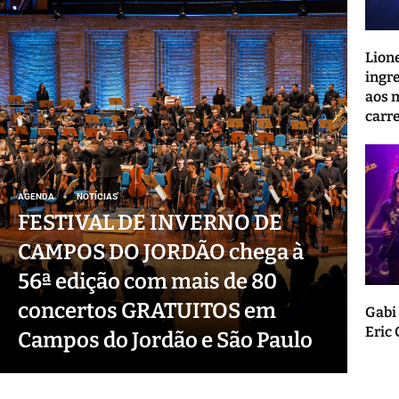
Lion
ingr
aos 
carr
AGENDA
NOTÍCIAS
FESTIVAL DE INVERNO DE
CAMPOS DO JORDÃO chega à
56ª edição com mais de 80
concertos GRATUITOS em
Gabi 
Eric
Campos do Jordão e São Paulo