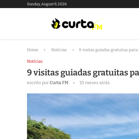
Sunday, August 9, 2026
Home
Notícias
9 visitas guiadas gratuitas para 
Notícias
9 visitas guiadas gratuitas p
escrito por
Curta FM
10 meses atrás