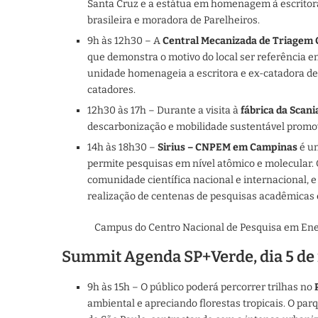
Santa Cruz e a estátua em homenagem à escritora 
brasileira e moradora de Parelheiros.
9h às 12h30 – A
Central Mecanizada de Triagem C
que demonstra o motivo do local ser referência 
unidade homenageia a escritora e ex-catadora de 
catadores.
12h30 às 17h – Durante a visita à
fábrica da Scani
descarbonização e mobilidade sustentável promo
14h às 18h30 –
Sirius – CNPEM em Campinas
é um
permite pesquisas em nível atômico e molecular. 
comunidade científica nacional e internacional, e
realização de centenas de pesquisas acadêmicas e
Campus do Centro Nacional de Pesquisa em Ener
Summit Agenda SP+Verde, dia 5 d
9h às 15h – O público poderá percorrer trilhas no
ambiental e apreciando florestas tropicais. O pa