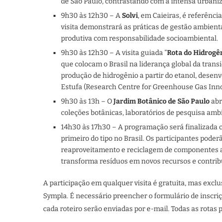
de São Paulo, contrastando com a intensa urbaniz
9h30 às 12h30 – A
Solvi
, em Caieiras, é referênc
visita demonstrará as práticas de gestão ambienta
produtiva com responsabilidade socioambiental.
9h30 às 12h30 – A visita guiada “
Rota do Hidrogê
que colocam o Brasil na liderança global da transi
produção de hidrogênio a partir do etanol, desen
Estufa (Research Centre for Greenhouse Gas Inno
9h30 às 13h – O
Jardim Botânico de São Paulo
abr
coleções botânicas, laboratórios de pesquisa ambi
14h30 às 17h30 – A programação será finalizada c
primeiro do tipo no Brasil. Os participantes pode
reaproveitamento e reciclagem de componentes a
transforma resíduos em novos recursos e contribu
A participação em qualquer visita é gratuita, mas excl
Sympla. É necessário preencher o formulário de inscri
cada roteiro serão enviadas por e-mail. Todas as rotas