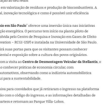
ação ao seu redor.
ia em valorização de resíduos e produção de biocombustíveis. A
l, inovação tecnológica e como é possível unir eficiência
nio em São Paulo
” oferece uma imersão única nas iniciativas
ção energética. O percurso tem início na planta piloto de
volvida pelo Centro de Pesquisa e Inovação em Gases de Efeito
vation – RCGI-USP) e instalada na Universidade de São Paulo.
irá suas portas para que os visitantes possam conhecer
ental e exposição sobre a cultura dos povos originários.
om a visita ao
Centro de Desmontagem Veicular da Stellantis
, o
rão conhecer práticas de economia circular, com
utomotivos, observando como a indústria automobilística
i para a sustentabilidade.
usiva para convidados que já retiraram o ingresso na plataforma
ção com o código do ingresso, e as informações detalhadas de
 partem e retornam ao Parque Villa-Lobos.