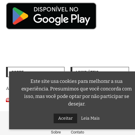
SOBRE
LINKS ÚTEIS
Termos de Uso
Este site usa cookies para melhorar a sua
A trilha sonora da sua vida
experiência. Presumimos que você concorda com
Política de Privacidade
isso, mas você pode optar por não participar se
Email:
Podcasts
contato@curtafm.com
desejar.
@2026 – Todos os Direitos Reservados a Curta FM
Aceitar
Leia Mais
Sobre
Contato