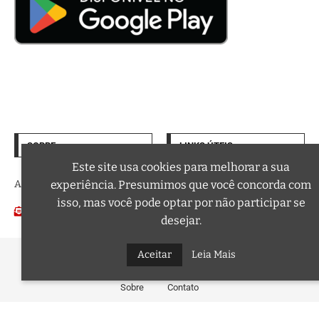
SOBRE
LINKS ÚTEIS
Termos de Uso
Este site usa cookies para melhorar a sua
experiência. Presumimos que você concorda com
A trilha sonora da sua vida
Política de Privacidade
isso, mas você pode optar por não participar se
Email:
Podcasts
contato@curtafm.com
desejar.
Aceitar
Leia Mais
@2026 – Todos os Direitos Reservados a Curta FM
Sobre
Contato