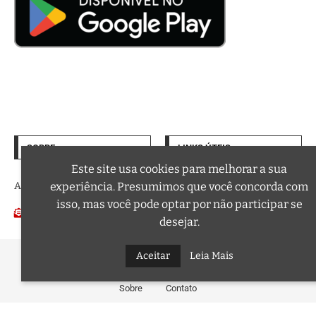
SOBRE
LINKS ÚTEIS
Termos de Uso
Este site usa cookies para melhorar a sua
A trilha sonora da sua vida
experiência. Presumimos que você concorda com
Política de Privacidade
isso, mas você pode optar por não participar se
Email:
Podcasts
contato@curtafm.com
desejar.
@2026 – Todos os Direitos Reservados a Curta FM
Aceitar
Leia Mais
Sobre
Contato