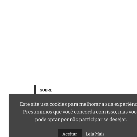
SOBRE
Este site usa cookies para melhorar a sua experiênc
Presumimos que você concorda com isso, mas voc
pode optar por não participar se desejar.
A trilha sonora da sua vida
Email: contato@curtafm.com
Aceitar
Leia Mais