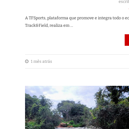
escri
A TFSports, plataforma que promove e integra todo o e
Track&Field, realiza em …
1 mês atrás