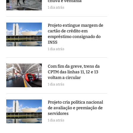
chuva e ventania
1 dia atrás
Projeto extingue margem de
cartão de crédito em
empréstimo consignado do
INSS
1 dia atrás
Com fim da greve, trens da
CPTM das linhas 11, 12 e 13
voltam a circular
1 dia atrás
Projeto cria política nacional
de avaliação e premiação de
servidores
1 dia atrás