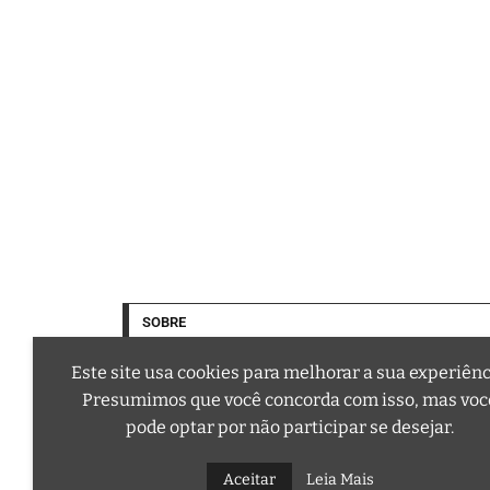
SOBRE
Este site usa cookies para melhorar a sua experiênc
Presumimos que você concorda com isso, mas voc
pode optar por não participar se desejar.
A trilha sonora da sua vida
Email: contato@curtafm.com
Aceitar
Leia Mais