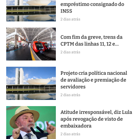
empréstimo consignado do
INSS
2 dias atrás
Com fim da greve, trens da
CPTM das linhas 11, 12 e...
2 dias atrás
Projeto cria política nacional
de avaliação e premiação de
servidores
2 dias atrás
Atitude irresponsável, diz Lula
após revogação de visto de
embaixadora
2 dias atrás