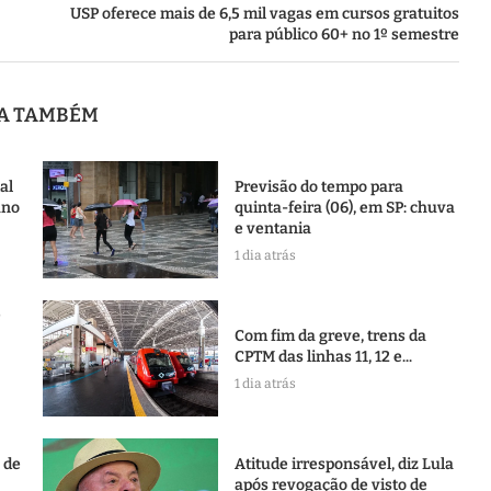
USP oferece mais de 6,5 mil vagas em cursos gratuitos
para público 60+ no 1º semestre
JA TAMBÉM
al
Previsão do tempo para
ano
quinta-feira (06), em SP: chuva
e ventania
1 dia atrás
e
Com fim da greve, trens da
CPTM das linhas 11, 12 e...
1 dia atrás
l de
Atitude irresponsável, diz Lula
após revogação de visto de