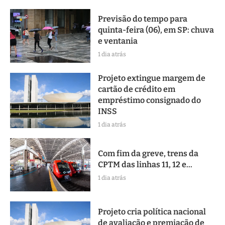
Previsão do tempo para
quinta-feira (06), em SP: chuva
e ventania
1 dia atrás
Projeto extingue margem de
cartão de crédito em
empréstimo consignado do
INSS
1 dia atrás
Com fim da greve, trens da
CPTM das linhas 11, 12 e...
1 dia atrás
Projeto cria política nacional
de avaliação e premiação de