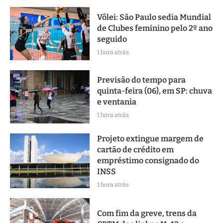
Vôlei: São Paulo sedia Mundial
de Clubes feminino pelo 2º ano
seguido
1 hora atrás
Previsão do tempo para
quinta-feira (06), em SP: chuva
e ventania
1 hora atrás
Projeto extingue margem de
cartão de crédito em
empréstimo consignado do
INSS
1 hora atrás
Com fim da greve, trens da