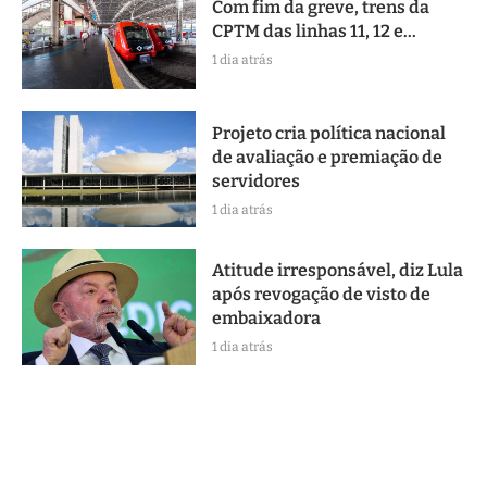
Com fim da greve, trens da
CPTM das linhas 11, 12 e...
1 dia atrás
Projeto cria política nacional
de avaliação e premiação de
servidores
1 dia atrás
Atitude irresponsável, diz Lula
após revogação de visto de
embaixadora
1 dia atrás