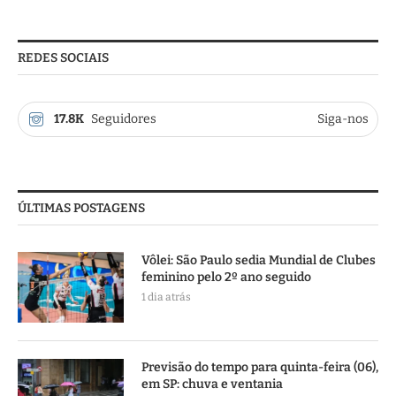
REDES SOCIAIS
17.8K
Seguidores
Siga-nos
ÚLTIMAS POSTAGENS
Vôlei: São Paulo sedia Mundial de Clubes
feminino pelo 2º ano seguido
1 dia atrás
Previsão do tempo para quinta-feira (06),
em SP: chuva e ventania