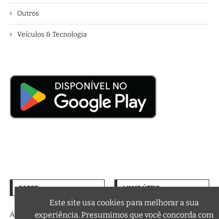
Outros
Veículos & Tecnologia
SOBRE
LINKS ÚTEIS
Termos de Uso
Este site usa cookies para melhorar a sua
experiência. Presumimos que você concorda com
A trilha sonora da sua vida
Política de Privacidade