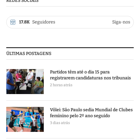
REDES SOCIAIS
17.8K
Seguidores
Siga-nos
ÚLTIMAS POSTAGENS
Partidos têm até o dia 15 para
registrarem candidaturas nos tribunais
2 horas atrás
Vôlei: São Paulo sedia Mundial de Clubes
feminino pelo 2º ano seguido
3 dias atrás