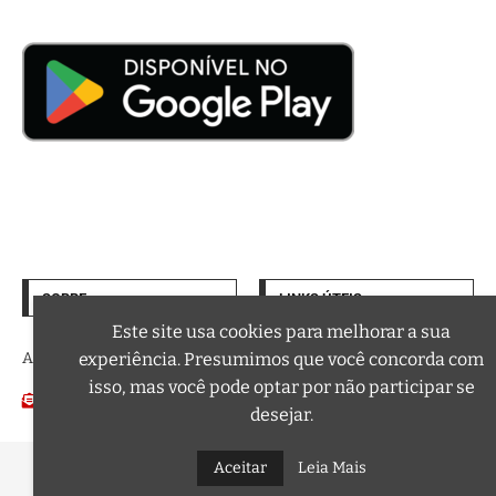
SOBRE
LINKS ÚTEIS
Termos de Uso
Este site usa cookies para melhorar a sua
experiência. Presumimos que você concorda com
A trilha sonora da sua vida
Política de Privacidade
isso, mas você pode optar por não participar se
Email:
Podcasts
contato@curtafm.com
desejar.
Aceitar
Leia Mais
@2026 – Todos os Direitos Reservados a Curta FM