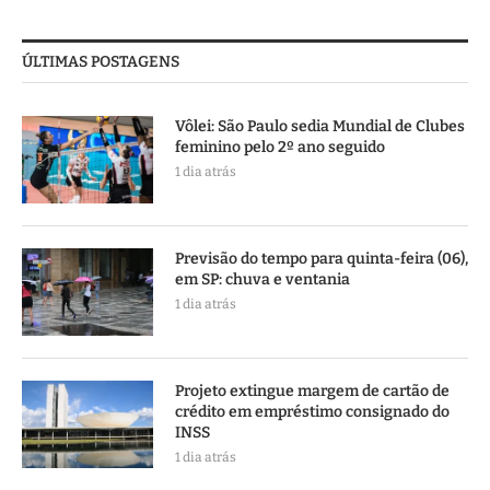
ÚLTIMAS POSTAGENS
Vôlei: São Paulo sedia Mundial de Clubes
feminino pelo 2º ano seguido
1 dia atrás
Previsão do tempo para quinta-feira (06),
em SP: chuva e ventania
1 dia atrás
Projeto extingue margem de cartão de
crédito em empréstimo consignado do
INSS
1 dia atrás