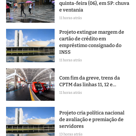
quinta-feira (06), em SP: chuva
e ventania
11 horas atrás
Projeto extingue margem de
cartão de crédito em
empréstimo consignado do
INSS
11 horas atrás
Com fim da greve, trens da
CPTM das linhas 11, 12 e...
11 horas atrás
Projeto cria política nacional
de avaliação e premiação de
servidores
13 horas atrás