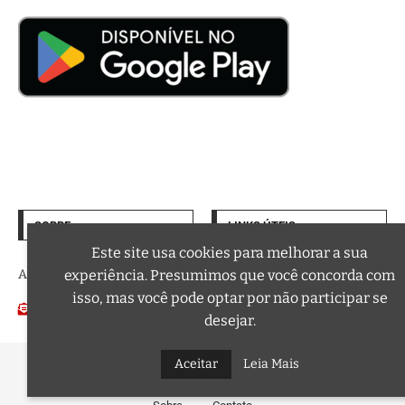
SOBRE
LINKS ÚTEIS
Termos de Uso
Este site usa cookies para melhorar a sua
experiência. Presumimos que você concorda com
A trilha sonora da sua vida
Política de Privacidade
isso, mas você pode optar por não participar se
Email:
Podcasts
contato@curtafm.com
desejar.
Aceitar
Leia Mais
@2026 – Todos os Direitos Reservados a Curta FM