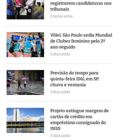
registrarem candidaturas nos
tribunais
2 horas atrás
Vôlei: São Paulo sedia Mundial
de Clubes feminino pelo 2º
ano seguido
3 dias atrás
Previsão do tempo para
quinta-feira (06), em SP:
chuva e ventania
3 dias atrás
Projeto extingue margem de
cartão de crédito em
empréstimo consignado do
INSS
3 dias atrás