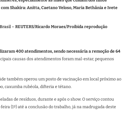
ulheres, especialmente às mães que cuidam dos filhos
o com Shakira: Anitta, Caetano Veloso, Maria Bethânia e Ivete
Brasil –
REUTERS/Ricardo Moraes/Proibida reprodução
alizaram 400 atendimentos, sendo necessária a remoção de 64
ncipais causas dos atendimentos foram mal-estar, pequenos
aúde também operou um posto de vacinação em local próximo ao
, caxumba rubéola, difteria e tétano.
eladas de resíduos, durante e após o show. O serviço contou
-feira (1º) até a conclusão do trabalho, já na madrugada deste