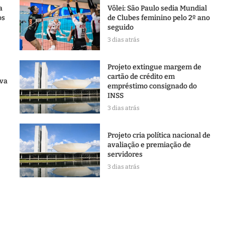
a
Vôlei: São Paulo sedia Mundial
os
de Clubes feminino pelo 2º ano
seguido
3 dias atrás
Projeto extingue margem de
cartão de crédito em
uva
empréstimo consignado do
INSS
3 dias atrás
Projeto cria política nacional de
avaliação e premiação de
servidores
3 dias atrás