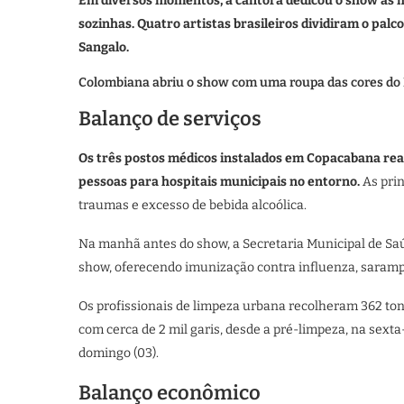
Em diversos momentos, a cantora dedicou o show às m
sozinhas. Quatro artistas brasileiros dividiram o palc
Sangalo.
Colombiana abriu o show com uma roupa das cores do 
Balanço de serviços
Os três postos médicos instalados em Copacabana re
pessoas para hospitais municipais no entorno.
As pri
traumas e excesso de bebida alcoólica.
Na manhã antes do show, a Secretaria Municipal de S
show, oferecendo imunização contra influenza, sarampo
Os profissionais de limpeza urbana recolheram 362 ton
com cerca de 2 mil garis, desde a pré-limpeza, na sexta
domingo (03).
Balanço econômico