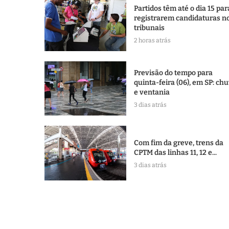
Partidos têm até o dia 15 par
registrarem candidaturas n
tribunais
2 horas atrás
Previsão do tempo para
quinta-feira (06), em SP: ch
e ventania
3 dias atrás
Com fim da greve, trens da
CPTM das linhas 11, 12 e...
3 dias atrás