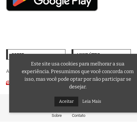
SOBRE
LINKS ÚTEIS
Termos de Uso
Este site usa cookies para melhorar a sua
experiência. Presumimos que você concorda com
A trilha sonora da sua vida
Política de Privacidade
isso, mas você pode optar por não participar se
Email:
Podcasts
contato@curtafm.com
desejar.
Aceitar
Leia Mais
@2026 – Todos os Direitos Reservados a Curta FM
Sobre
Contato