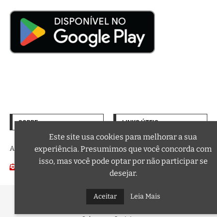
SOBRE
LINKS ÚTEIS
Termos de Uso
Este site usa cookies para melhorar a sua
A trilha sonora da sua vida
experiência. Presumimos que você concorda com
Política de Privacidade
isso, mas você pode optar por não participar se
Email:
Podcasts
contato@curtafm.com
desejar.
@2026 – Todos os Direitos Reservados a Curta FM
Aceitar
Leia Mais