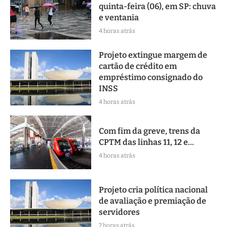
quinta-feira (06), em SP: chuva
e ventania
4 horas atrás
Projeto extingue margem de
cartão de crédito em
empréstimo consignado do
INSS
4 horas atrás
Com fim da greve, trens da
CPTM das linhas 11, 12 e...
4 horas atrás
Projeto cria política nacional
de avaliação e premiação de
servidores
7 horas atrás