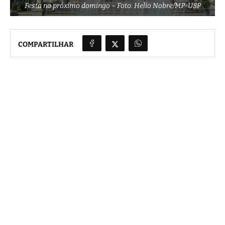
Festa
no próximo domingo – Foto: Helio Nobre/MP-USP
COMPARTILHAR