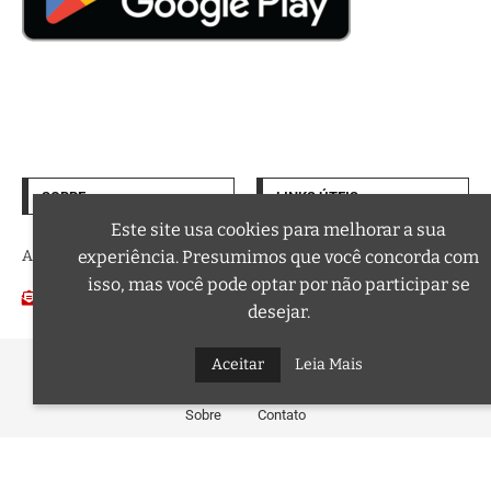
SOBRE
LINKS ÚTEIS
Termos de Uso
Este site usa cookies para melhorar a sua
experiência. Presumimos que você concorda com
A trilha sonora da sua vida
Política de Privacidade
isso, mas você pode optar por não participar se
Email:
Podcasts
contato@curtafm.com
desejar.
Aceitar
Leia Mais
@2026 – Todos os Direitos Reservados a Curta FM
Sobre
Contato