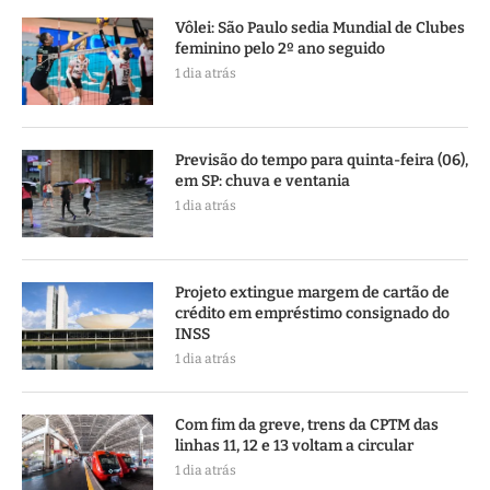
Vôlei: São Paulo sedia Mundial de Clubes
feminino pelo 2º ano seguido
1 dia atrás
Previsão do tempo para quinta-feira (06),
em SP: chuva e ventania
1 dia atrás
Projeto extingue margem de cartão de
crédito em empréstimo consignado do
INSS
1 dia atrás
Com fim da greve, trens da CPTM das
linhas 11, 12 e 13 voltam a circular
1 dia atrás