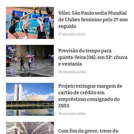
Vôlei: São Paulo sedia Mundial
de Clubes feminino pelo 2º ano
seguido
17 minutos atrás
Previsão do tempo para
quinta-feira (06), em SP: chuva
e ventania
18 minutos atrás
Projeto extingue margem de
cartão de crédito em
empréstimo consignado do
INSS
18 minutos atrás
Com fim da greve, trens da