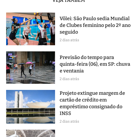
VEJA TAMBÉM
Vôlei: São Paulo sedia Mundial
de Clubes feminino pelo 2º ano
seguido
2 dias atrás
Previsão do tempo para
quinta-feira (06), em SP: chuva
e ventania
2 dias atrás
Projeto extingue margem de
cartão de crédito em
empréstimo consignado do
INSS
2 dias atrás