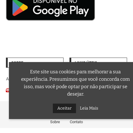
SOBRE
LINKS ÚTEIS
Termos de Uso
Este site usa cookies para melhorar a sua
A trilha sonora da sua vida
experiência. Presumimos que você concorda com
Política de Privacidade
isso, mas você pode optar por não participar se
Email:
Podcasts
contato@curtafm.com
desejar.
@2026 – Todos os Direitos Reservados a Curta FM
Aceitar
Leia Mais
Sobre
Contato