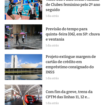
de Clubes feminino pelo 2º ano
seguido
1 dia atrás
Previsão do tempo para
quinta-feira (06), em SP: chuva
e ventania
1 dia atrás
Projeto extingue margem de
cartão de crédito em
empréstimo consignado do
INSS
1 dia atrás
Com fim da greve, trens da
CPTM das linhas 11, 12 e...
1 dia atrás