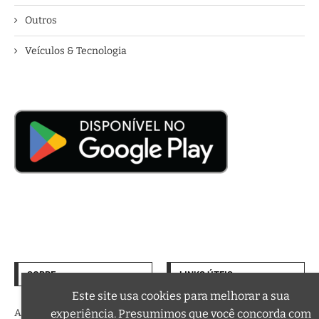
Outros
Veículos & Tecnologia
SOBRE
LINKS ÚTEIS
Termos de Uso
Este site usa cookies para melhorar a sua
A trilha sonora da sua vida
experiência. Presumimos que você concorda com
Política de Privacidade