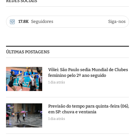
REDES SOCIAIS
17.8K
Seguidores
Siga-nos
ÚLTIMAS POSTAGENS
Vôlei: São Paulo sedia Mundial de Clubes
feminino pelo 2º ano seguido
1 dia atrás
Previsão do tempo para quinta-feira (06),
em SP: chuva e ventania
1 dia atrás