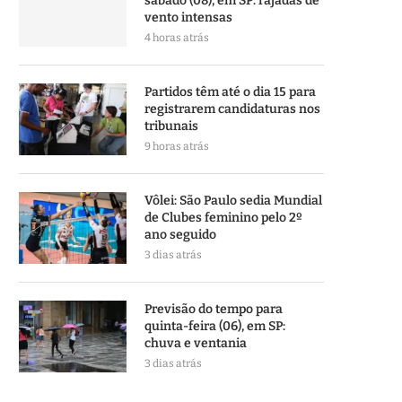
sábado (08), em SP: rajadas de
vento intensas
4 horas atrás
Partidos têm até o dia 15 para
registrarem candidaturas nos
tribunais
9 horas atrás
Vôlei: São Paulo sedia Mundial
de Clubes feminino pelo 2º
ano seguido
3 dias atrás
Previsão do tempo para
quinta-feira (06), em SP:
chuva e ventania
3 dias atrás