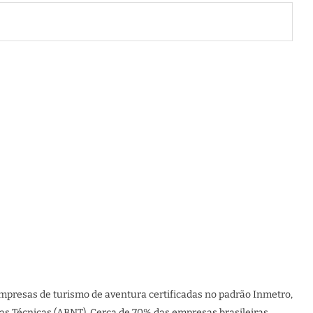
mpresas de turismo de aventura certificadas no padrão Inmetro,
as Técnicas (ABNT). Cerca de 70% das empresas brasileiras