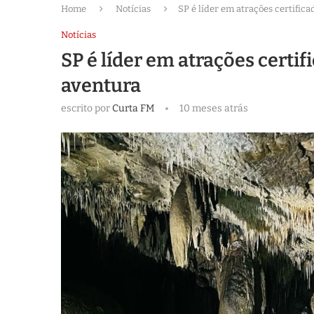
Home
Notícias
SP é líder em atrações certifica
Notícias
SP é líder em atrações certif
aventura
escrito por
Curta FM
10 meses atrás