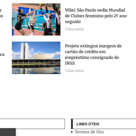
a
Vôlei: São Paulo sedia Mundial
os
de Clubes feminino pelo 2º ano
seguido
3 dias atrás
Projeto extingue margem de
cartão de crédito em
uva
empréstimo consignado do
INSS
3 dias atrás
LINKS ÚTEIS
Termos de Uso