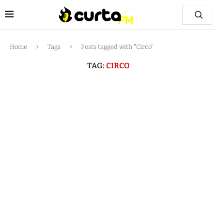
Home
Tags
Posts tagged with "Circo"
TAG:
CIRCO