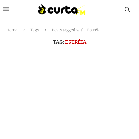
Home
Tags
Posts tagged with "Estréia"
TAG:
ESTRÉIA