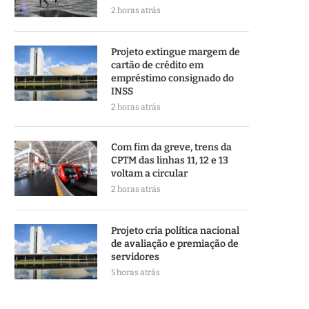
2 horas atrás
Projeto extingue margem de
cartão de crédito em
empréstimo consignado do
INSS
2 horas atrás
Com fim da greve, trens da
CPTM das linhas 11, 12 e 13
voltam a circular
2 horas atrás
Projeto cria política nacional
de avaliação e premiação de
servidores
5 horas atrás