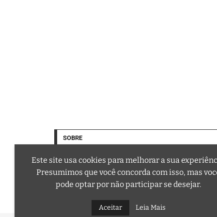
SOBRE
Este site usa cookies para melhorar a sua experiênc
Presumimos que você concorda com isso, mas voc
pode optar por não participar se desejar.
A trilha sonora da sua vida
Email: contato@curtafm.com
Aceitar
Leia Mais