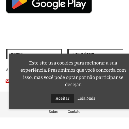
SOBRE
LINKS ÚTEIS
Termos de Uso
Este site usa cookies para melhorar a sua
A trilha sonora da sua vida
experiência. Presumimos que você concorda com
Política de Privacidade
isso, mas você pode optar por não participar se
Email:
Podcasts
contato@curtafm.com
desejar.
@2026 – Todos os Direitos Reservados a Curta FM
Aceitar
Leia Mais
Sobre
Contato