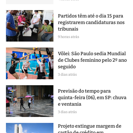
Partidos têm até o dia 15 para
registrarem candidaturas nos
tribunais
9 horas atrás
Vôlei: São Paulo sedia Mundial
de Clubes feminino pelo 2º ano
seguido
3 dias atrás
Previsão do tempo para
quinta-feira (06), em SP: chuva
e ventania
3 dias atrás
Projeto extingue margem de
cartão de crédito em