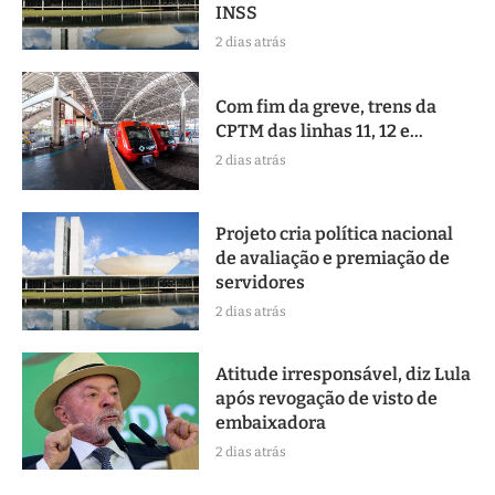
INSS
2 dias atrás
Com fim da greve, trens da
CPTM das linhas 11, 12 e...
2 dias atrás
Projeto cria política nacional
de avaliação e premiação de
servidores
2 dias atrás
Atitude irresponsável, diz Lula
após revogação de visto de
embaixadora
2 dias atrás