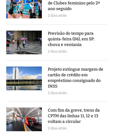
de Clubes feminino pelo 2º
ano seguido
2 dias atrás
Previsão do tempo para
quinta-feira (06), em SP:
chuva e ventania
2 dias atrás
Projeto extingue margem de
cartão de crédito em
empréstimo consignado do
INSS
2 dias atrás
Com fim da greve, trens da
CPTM das linhas 11, 12 e 13
voltam a circular
2 dias atrás