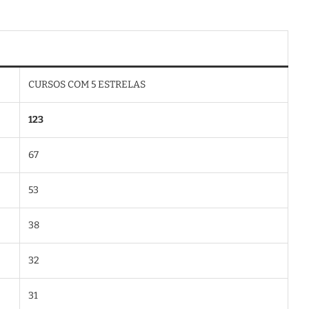
CURSOS COM 5 ESTRELAS
123
67
53
38
32
31