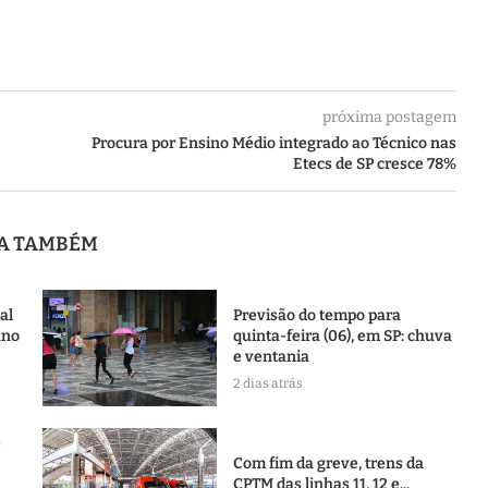
próxima postagem
Procura por Ensino Médio integrado ao Técnico nas
Etecs de SP cresce 78%
JA TAMBÉM
al
Previsão do tempo para
ano
quinta-feira (06), em SP: chuva
e ventania
2 dias atrás
e
Com fim da greve, trens da
CPTM das linhas 11, 12 e...