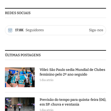
REDES SOCIAIS
17.8K
Seguidores
Siga-nos
ÚLTIMAS POSTAGENS
Vôlei: São Paulo sedia Mundial de Clubes
feminino pelo 2º ano seguido
1 dia atrás
Previsão do tempo para quinta-feira (06),
em SP: chuva e ventania
1 dia atrás