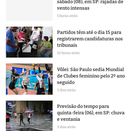
sábado (08), em SP: rajadas de
vento intensas
5 horas atrás
Partidos têm até o dia 15 para
registrarem candidaturas nos
tribunais
10 horas atrás
Vôlei: São Paulo sedia Mundial
de Clubes feminino pelo 2º ano
seguido
3 dias atrás
Previsão do tempo para
quinta-feira (06), em SP: chuva
e ventania
3 dias atrás