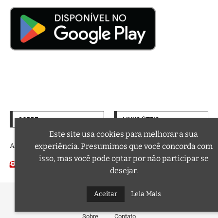
SOBRE
LINKS ÚTEIS
Termos de Uso
Este site usa cookies para melhorar a sua
A trilha sonora da sua vida
experiência. Presumimos que você concorda com
Política de Privacidade
isso, mas você pode optar por não participar se
Email:
Podcasts
contato@curtafm.com
desejar.
@2026 – Todos os Direitos Reservados a Curta FM
Aceitar
Leia Mais
Sobre
Contato