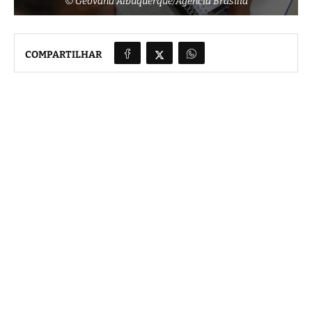
© Geovana Albuquerque/Agência Brasília
COMPARTILHAR