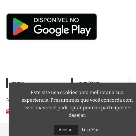
SOBRE
LINKS ÚTEIS
Termos de Uso
Este site usa cookies para melhorar a sua
experiência. Presumimos que você concorda com
A trilha sonora da sua vida
Política de Privacidade
isso, mas você pode optar por não participar se
Email:
Podcasts
contato@curtafm.com
desejar.
Aceitar
Leia Mais
@2026 – Todos os Direitos Reservados a Curta FM