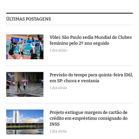
ÚLTIMAS POSTAGENS
Vôlei: São Paulo sedia Mundial de Clubes
feminino pelo 2º ano seguido
1 dia atrás
Previsão do tempo para quinta-feira (06),
em SP: chuva e ventania
1 dia atrás
Projeto extingue margem de cartão de
crédito em empréstimo consignado do
INSS
1 dia atrás