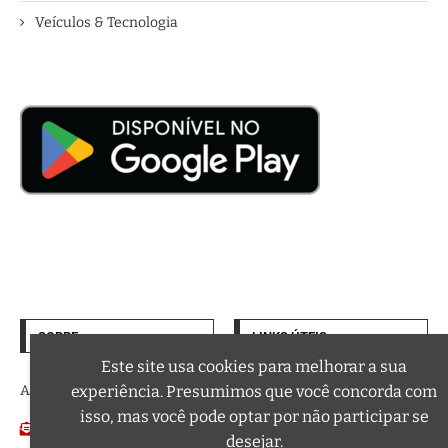
Veículos & Tecnologia
SOBRE
LINKS ÚTEIS
Termos de Uso
Este site usa cookies para melhorar a sua
experiência. Presumimos que você concorda com
A trilha sonora da sua vida
Política de Privacidade
isso, mas você pode optar por não participar se
Email:
Podcasts
contato@curtafm.com
desejar.