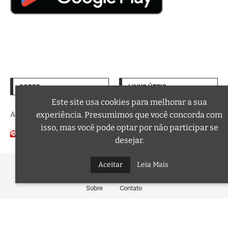
SOBRE
LINKS ÚTEIS
Termos de Uso
Este site usa cookies para melhorar a sua
A trilha sonora da sua vida
experiência. Presumimos que você concorda com
Política de Privacidade
isso, mas você pode optar por não participar se
Email:
Podcasts
contato@curtafm.com
desejar.
@2026 – Todos os Direitos Reservados a Curta FM
Aceitar
Leia Mais
Sobre
Contato