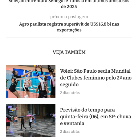
Seleção enfrentará Senegal e Tunísia em últimos amistosos
de 2025
próxima postagem
Agro paulista registra superávit de US$16,8 bi nas
exportações
VEJA TAMBÉM
Vôlei: São Paulo sedia Mundial
de Clubes feminino pelo 2º ano
seguido
2 dias atrás
Previsão do tempo para
quinta-feira (06), em SP: chuva
e ventania
2 dias atrás