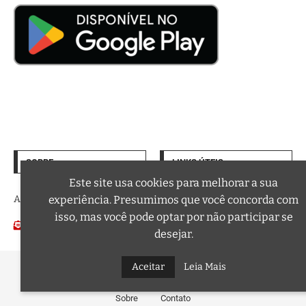
SOBRE
LINKS ÚTEIS
Termos de Uso
Este site usa cookies para melhorar a sua
experiência. Presumimos que você concorda com
A trilha sonora da sua vida
Política de Privacidade
isso, mas você pode optar por não participar se
Email:
Podcasts
contato@curtafm.com
desejar.
Aceitar
Leia Mais
@2026 – Todos os Direitos Reservados a Curta FM
Sobre
Contato