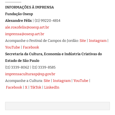
_________
INFORMAÇÕES À IMPRENSA
Fundação Osesp
Alexandre Félix
| (11) 99220-4814
ale.roxofelix@osesp.art.br
imprensa@osesp.art.br
Acompanhe o Festival de Campos do Jordão:
Site
|
Instagram
|
YouTube
|
Facebook
Secretaria da Cultura, Economia e Indústria Criativas do
Estado de São Paulo
(11) 3339-8062 | (11) 3339-8585
imprensaculturasp@sp.gov.br
Acompanhe a Cultura:
Site
|
Instagram
|
YouTube
|
Facebook
|
X
|
TikTok
|
LinkedIn