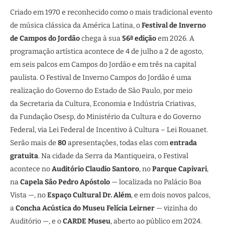
Criado em 1970 e reconhecido como o mais tradicional evento
de música clássica da América Latina, o
Festival de Inverno
de Campos do Jordão
chega à sua
56ª edição
em 2026. A
programação artística acontece de 4 de julho a 2 de agosto,
em seis palcos em Campos do Jordão e em três na capital
paulista. O Festival de Inverno Campos do Jordão é uma
realização do Governo do Estado de São Paulo, por meio
da Secretaria da Cultura, Economia e Indústria Criativas,
da Fundação Osesp, do Ministério da Cultura e do Governo
Federal, via Lei Federal de Incentivo à Cultura – Lei Rouanet.
Serão mais de
80
apresentações, todas elas com
entrada
gratuita
. Na cidade da Serra da Mantiqueira, o Festival
acontece no
Auditório Claudio Santoro
, no
Parque Capivari
,
na
Capela São Pedro Apóstolo
— localizada no Palácio Boa
Vista —, no
Espaço Cultural Dr. Além
, e em dois novos palcos,
a
Concha Acústica do Museu Felícia Leirner
— vizinha do
Auditório —,
e o
CARDE Museu
, aberto ao público em 2024.