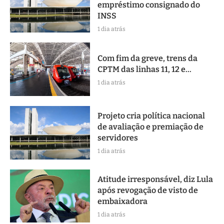
empréstimo consignado do
INSS
1 dia atrás
Com fim da greve, trens da
CPTM das linhas 11, 12 e...
1 dia atrás
Projeto cria política nacional
de avaliação e premiação de
servidores
1 dia atrás
Atitude irresponsável, diz Lula
após revogação de visto de
embaixadora
1 dia atrás