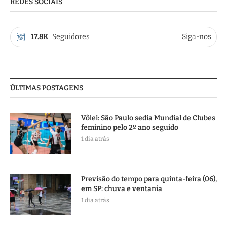
REDES SOCIAIS
17.8K
Seguidores
Siga-nos
ÚLTIMAS POSTAGENS
Vôlei: São Paulo sedia Mundial de Clubes
feminino pelo 2º ano seguido
1 dia atrás
Previsão do tempo para quinta-feira (06),
em SP: chuva e ventania
1 dia atrás