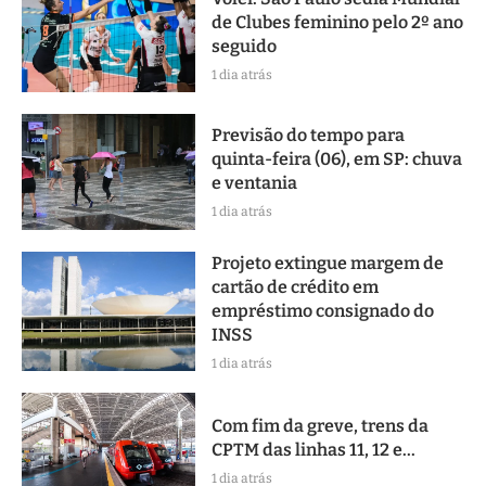
de Clubes feminino pelo 2º ano
seguido
1 dia atrás
Previsão do tempo para
quinta-feira (06), em SP: chuva
e ventania
1 dia atrás
Projeto extingue margem de
cartão de crédito em
empréstimo consignado do
INSS
1 dia atrás
Com fim da greve, trens da
CPTM das linhas 11, 12 e...
1 dia atrás