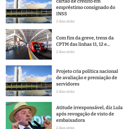
cartão de crédito em
empréstimo consignado do
INSS
2 dias atrás
Com fim da greve, trens da
CPTM das linhas 11, 12 e...
2 dias atrás
Projeto cria política nacional
de avaliação e premiação de
servidores
2 dias atrás
Atitude irresponsável, diz Lula
após revogação de visto de
embaixadora
2 dias atrás