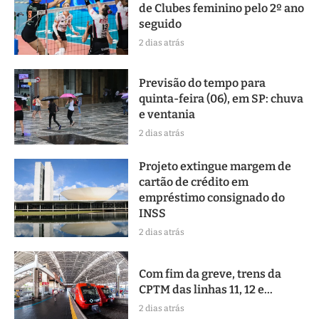
de Clubes feminino pelo 2º ano
seguido
2 dias atrás
Previsão do tempo para
quinta-feira (06), em SP: chuva
e ventania
2 dias atrás
Projeto extingue margem de
cartão de crédito em
empréstimo consignado do
INSS
2 dias atrás
Com fim da greve, trens da
CPTM das linhas 11, 12 e...
2 dias atrás