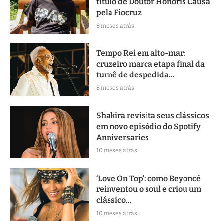
título de Doutor Honoris Causa
pela Fiocruz
8 meses atrás
Tempo Rei em alto-mar:
cruzeiro marca etapa final da
turnê de despedida...
8 meses atrás
Shakira revisita seus clássicos
em novo episódio do Spotify
Anniversaries
10 meses atrás
‘Love On Top’: como Beyoncé
reinventou o soul e criou um
clássico...
10 meses atrás