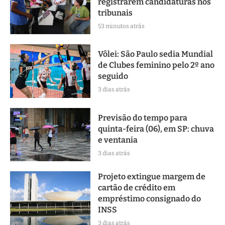
registrarem candidaturas nos
tribunais
53 minutos atrás
Vôlei: São Paulo sedia Mundial
de Clubes feminino pelo 2º ano
seguido
3 dias atrás
Previsão do tempo para
quinta-feira (06), em SP: chuva
e ventania
3 dias atrás
Projeto extingue margem de
cartão de crédito em
empréstimo consignado do
INSS
3 dias atrás