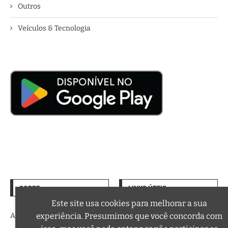
Outros
Veículos & Tecnologia
SOBRE
LINKS ÚTEIS
Termos de Uso
Este site usa cookies para melhorar a sua
experiência. Presumimos que você concorda com
A trilha sonora da sua vida
Política de Privacidade