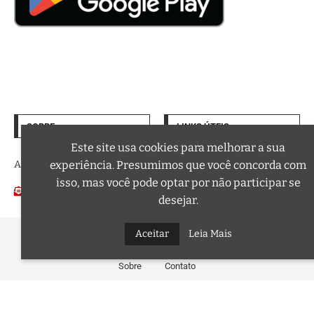
SOBRE
LINKS ÚTEIS
Termos de Uso
Este site usa cookies para melhorar a sua
experiência. Presumimos que você concorda com
A trilha sonora da sua vida
Política de Privacidade
isso, mas você pode optar por não participar se
Email:
Podcasts
contato@curtafm.com
desejar.
Aceitar
Leia Mais
@2026 – Todos os Direitos Reservados a Curta FM
Sobre
Contato