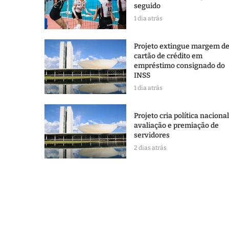
seguido
1 dia atrás
Projeto extingue margem d
cartão de crédito em
empréstimo consignado do
INSS
1 dia atrás
Projeto cria política naciona
avaliação e premiação de
servidores
2 dias atrás