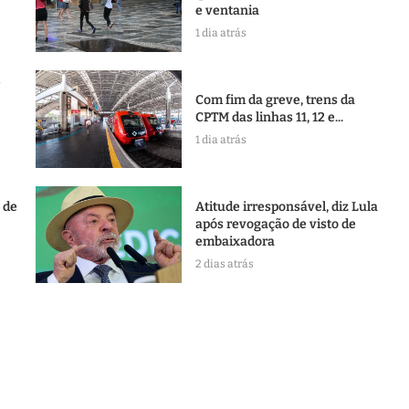
e ventania
1 dia atrás
e
Com fim da greve, trens da
CPTM das linhas 11, 12 e...
1 dia atrás
l de
Atitude irresponsável, diz Lula
após revogação de visto de
embaixadora
2 dias atrás