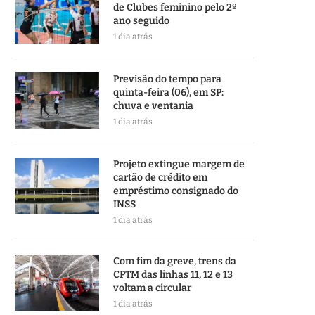
de Clubes feminino pelo 2º
ano seguido
1 dia atrás
Previsão do tempo para
quinta-feira (06), em SP:
chuva e ventania
1 dia atrás
Projeto extingue margem de
cartão de crédito em
empréstimo consignado do
INSS
1 dia atrás
Com fim da greve, trens da
CPTM das linhas 11, 12 e 13
voltam a circular
1 dia atrás