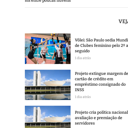
sol entre poucas nuvens
VE
Vôlei: São Paulo sedia Mundi
de Clubes feminino pelo 2º 
seguido
1 dia atrás
Projeto extingue margem d
cartão de crédito em
empréstimo consignado do
INSS
1 dia atrás
Projeto cria política naciona
avaliação e premiação de
servidores