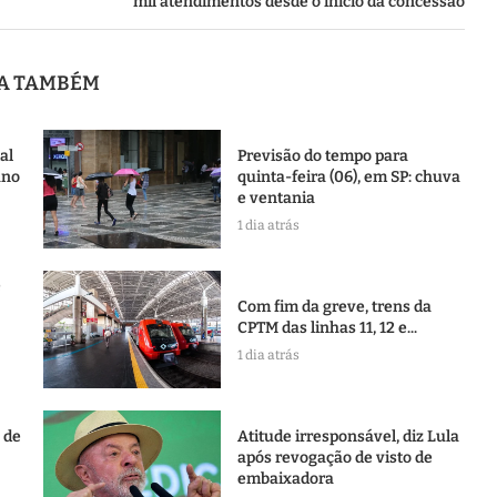
mil atendimentos desde o início da concessão
JA TAMBÉM
al
Previsão do tempo para
ano
quinta-feira (06), em SP: chuva
e ventania
1 dia atrás
e
Com fim da greve, trens da
CPTM das linhas 11, 12 e...
1 dia atrás
l de
Atitude irresponsável, diz Lula
após revogação de visto de
embaixadora