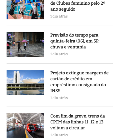
de Clubes feminino pelo 2º
ano seguido
1 dia atrás
Previsão do tempo para
quinta-feira (06), em SP:
chuva e ventania
1 dia atrás
Projeto extingue margem de
cartão de crédito em
empréstimo consignado do
INSS
1 dia atrás
Com fim da greve, trens da
CPTM das linhas 11, 12 e 13
voltam a circular
1 dia atrás