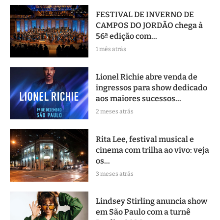
FESTIVAL DE INVERNO DE
CAMPOS DO JORDÃO chega à
56ª edição com...
1 mês atrás
Lionel Richie abre venda de
ingressos para show dedicado
aos maiores sucessos...
2 meses atrás
Rita Lee, festival musical e
cinema com trilha ao vivo: veja
os...
3 meses atrás
Lindsey Stirling anuncia show
em São Paulo com a turnê