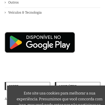
Outros
Veículos & Tecnologia
SOBRE
LINKS ÚTEIS
Termos de Uso
Este site usa cookies para melhorar a sua
A trilha sonora da sua vida
experiência. Presumimos que você concorda com
Política de Privacidade
isso, mas você pode optar por não participar se