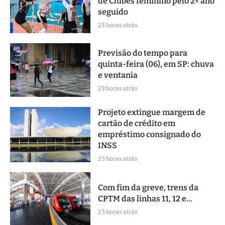
de Clubes feminino pelo 2º ano
seguido
23 horas atrás
Previsão do tempo para
quinta-feira (06), em SP: chuva
e ventania
23 horas atrás
Projeto extingue margem de
cartão de crédito em
empréstimo consignado do
INSS
23 horas atrás
Com fim da greve, trens da
CPTM das linhas 11, 12 e...
23 horas atrás