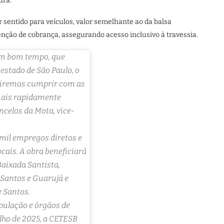
ura.
or sentido para veículos, valor semelhante ao da balsa
enção de cobrança, assegurando acesso inclusivo à travessia.
um bom tempo, que
estado de São Paulo, o
ue iremos cumprir com as
mais rapidamente
ncelos da Mota, vice-
mil empregos diretos e
ocais. A obra beneficiará
Baixada Santista,
 Santos e Guarujá e
e Santos.
pulação e órgãos de
ulho de 2025, a CETESB