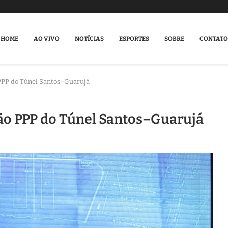
HOME
AO VIVO
NOTÍCIAS
ESPORTES
SOBRE
CONTATO
 PPP do Túnel Santos–Guarujá
ão PPP do Túnel Santos–Guarujá