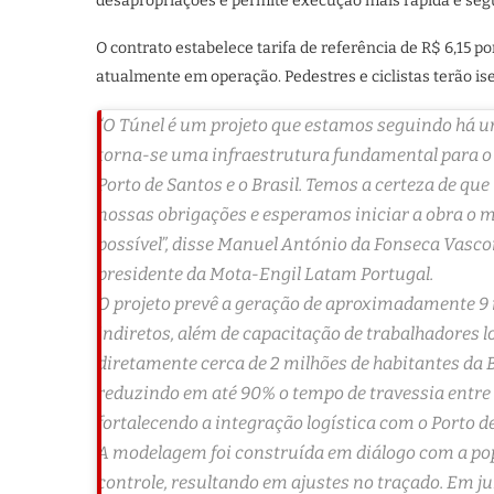
desapropriações e permite execução mais rápida e seg
O contrato estabelece tarifa de referência de R$ 6,15 p
atualmente em operação. Pedestres e ciclistas terão is
“O Túnel é um projeto que estamos seguindo há 
torna-se uma infraestrutura fundamental para o 
Porto de Santos e o Brasil. Temos a certeza de q
nossas obrigações e esperamos iniciar a obra o 
possível”, disse Manuel António da Fonseca Vasco
presidente da Mota-Engil Latam Portugal.
O projeto prevê a geração de aproximadamente 9 
indiretos, além de capacitação de trabalhadores l
diretamente cerca de 2 milhões de habitantes da 
reduzindo em até 90% o tempo de travessia entre
fortalecendo a integração logística com o Porto d
A modelagem foi construída em diálogo com a po
controle, resultando em ajustes no traçado. Em j