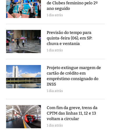
de Clubes feminino pelo 2º
ano seguido
1 dia atrás
Previsão do tempo para
quinta-feira (06), em SP:
chuva e ventania
1 dia atrás
Projeto extingue margem de
cartão de crédito em
empréstimo consignado do
INSS
1 dia atrás
Com fim da greve, trens da
CPTM das linhas 11, 12 e 13
voltam a circular
1 dia atrás