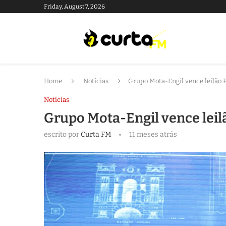
Friday, August 7, 2026
Home
Notícias
Grupo Mota-Engil vence leilão
Notícias
Grupo Mota-Engil vence leil
escrito por
Curta FM
11 meses atrás