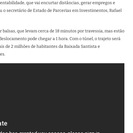
ntabilidade, que vai encurtar distâncias, gerar empregos e
u o secretário de Estado de Parcerias em Investimentos, Rafael
r balsas, que levam cerca de 18 minutos por travessia, mas estão
o deslocamento pode chegar a 1 hora. Com o túnel, o trajeto será
is de 2 milhões de habitantes da Baixada Santista e
es.