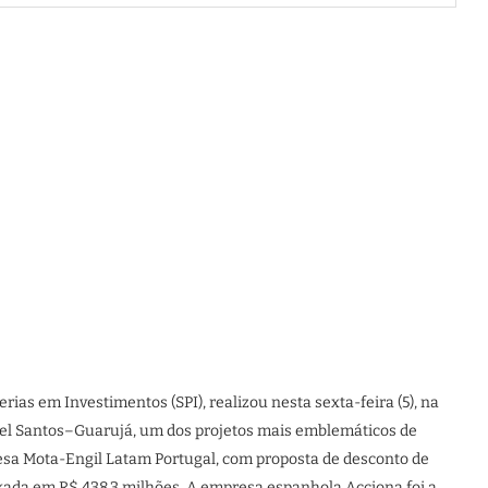
rias em Investimentos (SPI), realizou nesta sexta-feira (5), na
 Túnel Santos–Guarujá, um dos projetos mais emblemáticos de
esa Mota-Engil Latam Portugal, com proposta de desconto de
xada em R$ 438,3 milhões. A empresa espanhola Acciona foi a