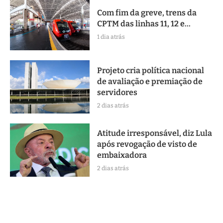
Com fim da greve, trens da
CPTM das linhas 11, 12 e...
1 dia atrás
Projeto cria política nacional
de avaliação e premiação de
servidores
2 dias atrás
Atitude irresponsável, diz Lula
após revogação de visto de
embaixadora
2 dias atrás